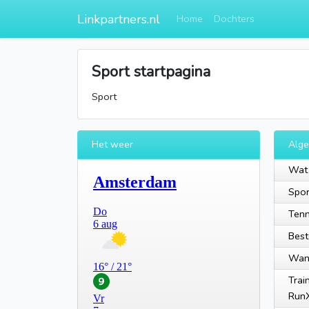
Linkpartners.nl
Home
Dochters
Sport startpagina
Sport
Het weer
Alg
Wat 
Spor
Tenn
Best
Wan
Trai
Run