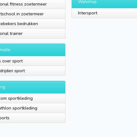
Webshop
onal fitness zoetermeer
Intersport
tschool in zoetermeer
ebekers bedrukken
onal trainer
rmatie
s over sport
drijden sport
ing
com sportkleding
thlon sportkleding
ports