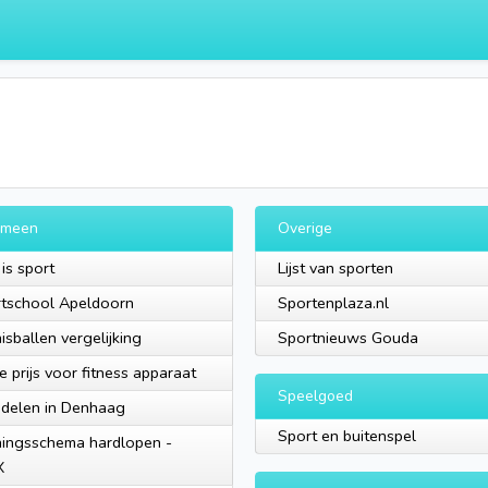
emeen
Overige
is sport
Lijst van sporten
tschool Apeldoorn
Sportenplaza.nl
isballen vergelijking
Sportnieuws Gouda
e prijs voor fitness apparaat
Speelgoed
delen in Denhaag
Sport en buitenspel
ningsschema hardlopen -
X