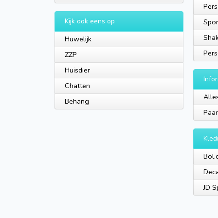
Pers
Kijk ook eens op
Spor
Shak
Huwelijk
Pers
ZZP
Huisdier
Info
Chatten
Alle
Behang
Paar
Kled
Bol.
Deca
JD S